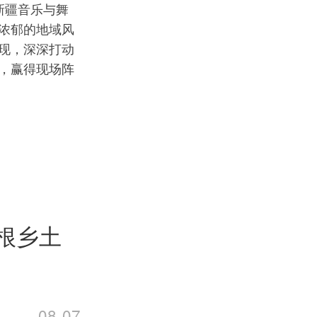
新疆音乐与舞
浓郁的地域风
现，深深打动
，赢得现场阵
扎根乡土
08-07