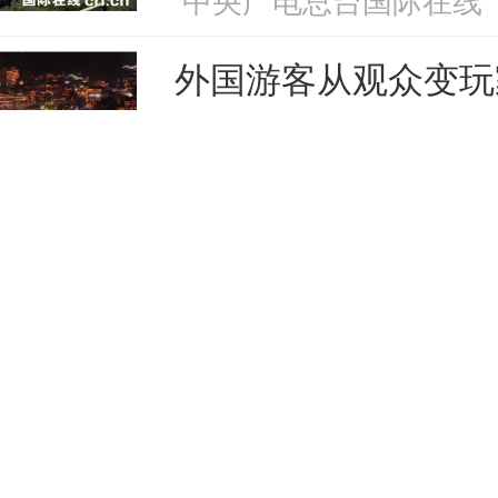
外国游客从观众变玩
演出现场。枣庄学院供图
，《疏勒花开》专家座谈会在滕州剧院第一会议室召开
中国新闻网
海林主持座谈会。孔培培、段晓羚、刘莉莉、王传玲等专
了剧目的创作立意和艺术呈现，同时从剧本结构、人物塑
日本广岛民众举行游
、非遗传承等维度提出中肯的修改建议。主创代表马安林
磨计划，表示将认真吸收专家意见，坚持柳琴小戏的本体
政府危险行径
员的教学与排练方法，逐步提升剧目的戏曲专业水准。
央视新闻客户端
立秋：太行椒红