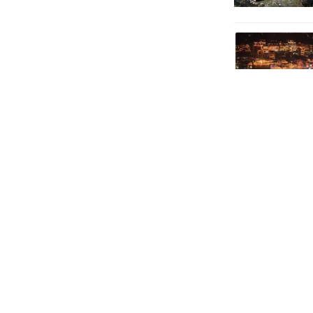
演出结束后
书记、校长丛
大家充分肯定
计、舞台呈现
程及下一步打
索适合学生演