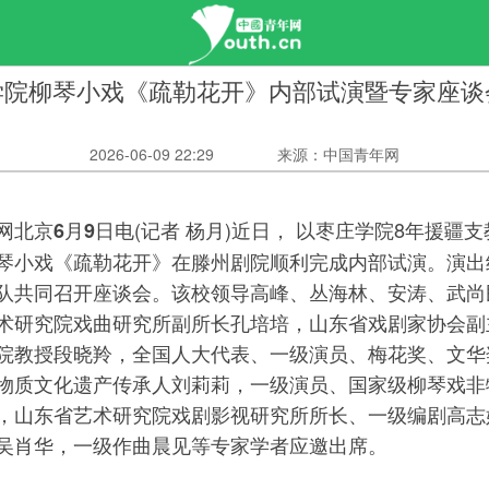
学院柳琴小戏《疏勒花开》内部试演暨专家座谈
2026-06-09 22:29
来源：中国青年网
(记者 杨月)近日， 以枣庄学院8年援疆
网北京6月9日电
琴小戏《疏勒花开》在滕州剧院顺利完成内部试演。演出
队共同召开座谈会。该校领导高峰、丛海林、安涛、武尚
术研究院戏曲研究所副所长孔培培，山东省戏剧家协会副
院教授段晓羚，全国人大代表、一级演员、梅花奖、文华
物质文化遗产传承人刘莉莉，一级演员、国家级柳琴戏非
，山东省艺术研究院戏剧影视研究所所长、一级编剧高志
吴肖华，一级作曲晨见等专家学者应邀出席。